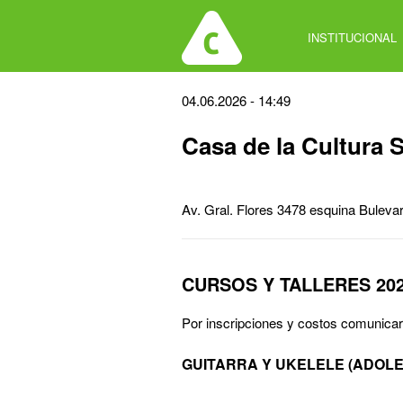
Jump
to
INSTITUCIONAL
navigation
Back
04.06.2026 - 14:49
to
Casa de la Cultura 
top
Av. Gral. Flores 3478 esquina Buleva
CURSOS Y TALLERES 20
Por inscripciones y costos comunicar
GUITARRA Y UKELELE (ADOL