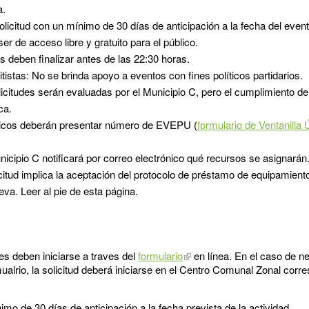
a.
solicitud con un mínimo de 30 días de anticipación a la fecha del event
er de acceso libre y gratuito para el público.
s deben finalizar antes de las 22:30 horas.
itistas: No se brinda apoyo a eventos con fines políticos partidarios.
icitudes serán evaluadas por el Municipio C, pero el cumplimiento de
ca.
blicos deberán presentar número de EVEPU (
formulario de Ventanilla 
nicipio C notificará por correo electrónico qué recursos se asignarán
icitud implica la aceptación del protocolo de préstamo de equipamient
va. Leer al pie de esta página.
des deben iniciarse a traves del
formulario
en línea. En el caso de n
ualrio, la solicitud deberá iniciarse en el Centro Comunal Zonal corr
mo de 30 días de anticipación a la fecha prevista de la actividad.