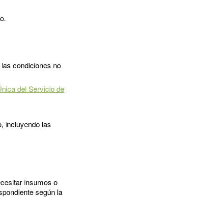
o.
 las condiciones no
Única del Servicio de
.
o, incluyendo las
ecesitar insumos o
espondiente según la