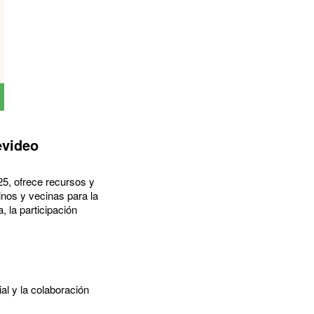
evideo
25, ofrece recursos y
inos y vecinas para la
 la participación
al y la colaboración