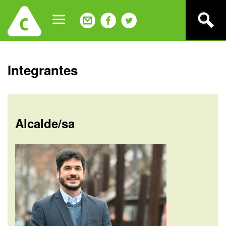
Jump
to
navigation
Back
Integrantes
to
top
Alcalde/sa