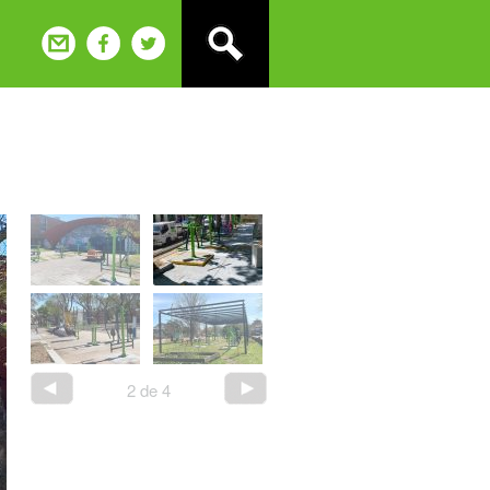
2
de
4