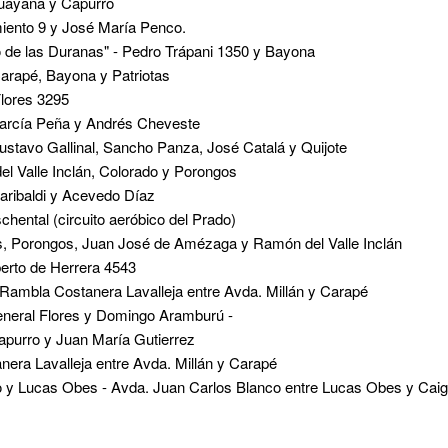
uayana y Capurro
iento 9 y José María Penco.
so de las Duranas" - Pedro Trápani 1350 y Bayona
arapé, Bayona y Patriotas
Flores 3295
García Peña y Andrés Cheveste
ustavo Gallinal, Sancho Panza, José Catalá y Quijote
el Valle Inclán, Colorado y Porongos
aribaldi y Acevedo Díaz
hental (circuito aeróbico del Prado)
es, Porongos, Juan José de Amézaga y Ramón del Valle Inclán
berto de Herrera 4543
 Rambla Costanera Lavalleja entre Avda. Millán y Carapé
eneral Flores y Domingo Aramburú -
apurro y Juan María Gutierrez
era Lavalleja entre Avda. Millán y Carapé
co y Lucas Obes - Avda. Juan Carlos Blanco entre Lucas Obes y Cai