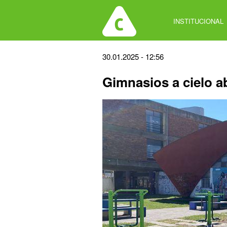
Jump
to
INSTITUCIONAL
navigation
Back
30.01.2025 - 12:56
to
Gimnasios a cielo a
top