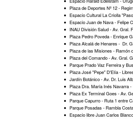
Espacio Harald Edelstam - Urug
Plaza de Deportes Nº 12 - Regim
Espacio Cultural La Criolla "Pa
Espacio Juan de Nava - Felipe C
INAU División Salud - Av. Gral. 
Plaza Pedro Poveda - Enrique 
Plaza Alcalá de Henares - Dr. G
Plaza de las Misiones - Ramón d
Plaza del Comando - Av. Gral. G
Parque Prado Vaz Ferreira y Busc
Plaza José "Pepe" D'Elía - Libr
Jardín Botánico - Av. Dr. Luis Al
Plaza Dra. María Inés Navarra -
Plaza Ex Terminal Goes - Av. G
Parque Capurro - Ruta 1 entre C
Parque Posadas - Rambla Costan
Espacio libre Juan Carlos Blan