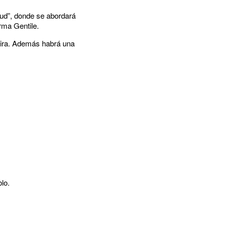
lud”, donde se abordará
rma Gentile.
reira. Además habrá una
lo.