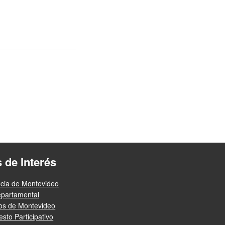
s de Interés
ncia de Montevideo
epartamental
ios de Montevideo
sto Participativo