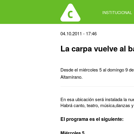
Jump
to
INSTITUCIONAL
navigation
Back
04.10.2011 - 17:46
to
La carpa vuelve al b
top
Desde el miércoles 5 al domingo 9 de 
Altamirano.
En esa ubicación será instalada la nu
Habrá canto, teatro, música,danzas y t
El programa es el siguiente:
Miércoles 5