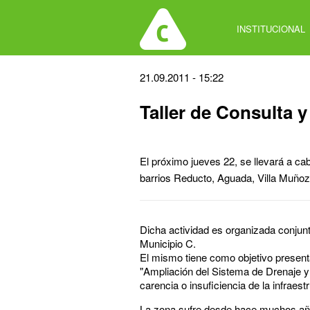
Jump
to
INSTITUCIONAL
navigation
Back
21.09.2011 - 15:22
to
Taller de Consulta 
top
El próximo jueves 22, se llevará a ca
barrios Reducto, Aguada, Villa Muñoz
Dicha actividad es organizada conjun
Municipio C.
El mismo tiene como objetivo presenta
"Ampliación del Sistema de Drenaje 
carencia o insuficiencia de la infraes
La zona sufre desde hace muchos año