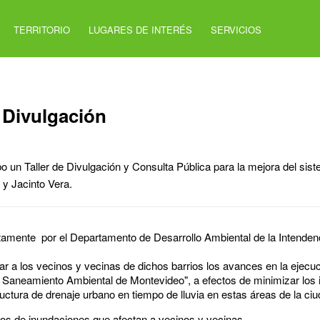
TERRITORIO
LUGARES DE INTERÉS
SERVICIOS
y Divulgación
bo un Taller de Divulgación y Consulta Pública para la mejora del sis
 y Jacinto Vera.
tamente por el Departamento de Desarrollo Ambiental de la Intenden
r a los vecinos y vecinas de dichos barrios los avances en la ejecuc
y Saneamiento Ambiental de Montevideo", a efectos de minimizar los
tructura de drenaje urbano en tiempo de lluvia en estas áreas de la ciu
s de inundaciones que afectan a vecinos y vecinas.