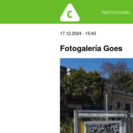
Jump
to
INSTITUCIONAL
navigation
Back
17.12.2024 - 15:43
to
Fotogalería Goes
top