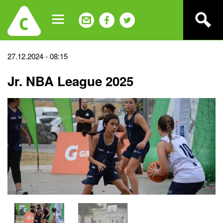
Jump
to
navigation
Back
27.12.2024 - 08:15
to
Jr. NBA League 2025
top