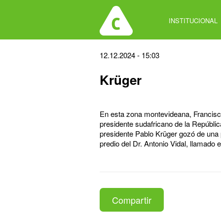
Jump
to
INSTITUCIONAL
navigation
Back
12.12.2024 - 15:03
to
Krüger
top
En esta zona montevideana, Francisco
presidente sudafricano de la Repúblic
presidente Pablo Krüger gozó de una p
predio del Dr. Antonio Vidal, llamado 
Compartir