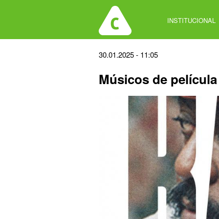
Jump
to
INSTITUCIONAL
navigation
Back
30.01.2025 - 11:05
to
Músicos de película
top