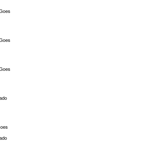
 Goes
 Goes
 Goes
rado
Goes
rado