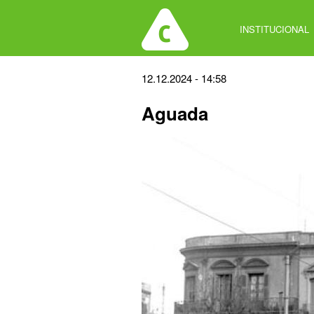
Jump
to
INSTITUCIONAL
navigation
Back
12.12.2024 - 14:58
to
Aguada
top