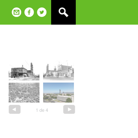
2
de
4