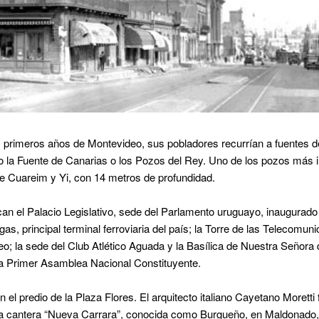
s primeros años de Montevideo, sus pobladores recurrían a fuentes d
 la Fuente de Canarias o los Pozos del Rey. Uno de los pozos más 
re Cuareim y Yi, con 14 metros de profundidad.
acan el Palacio Legislativo, sede del Parlamento uruguayo, inaugurado
as, principal terminal ferroviaria del país; la Torre de las Telecomuni
o; la sede del Club Atlético Aguada y la Basílica de Nuestra Señora
 la Primer Asamblea Nacional Constituyente.
n el predio de la Plaza Flores. El arquitecto italiano Cayetano Moretti
 la cantera “Nueva Carrara”, conocida como Burgueño, en Maldonado, 