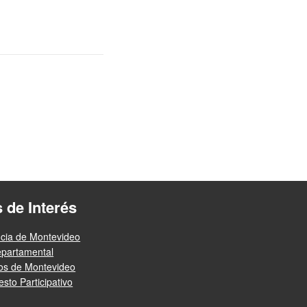
s de Interés
ncia de Montevideo
epartamental
ios de Montevideo
sto Participativo