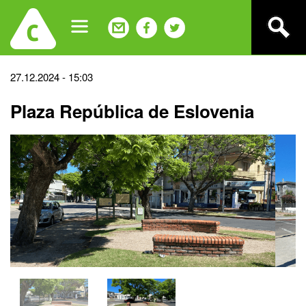
Jump
to
navigation
Back
27.12.2024 - 15:03
to
Plaza República de Eslovenia
top