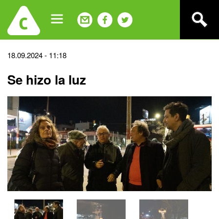
Jump
to
navigation
Back
18.09.2024 - 11:18
to
Se hizo la luz
top