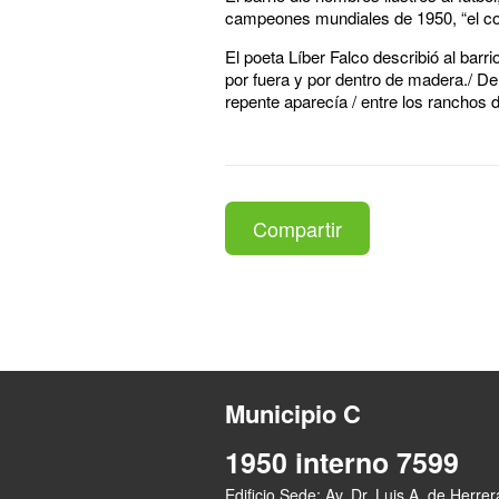
campeones mundiales de 1950, “el co
El poeta Líber Falco describió al barr
por fuera y por dentro de madera./ De n
repente aparecía / entre los ranchos d
Compartir
Municipio C
1950 interno 7599
Edificio Sede: Av. Dr. Luis A. de Herre