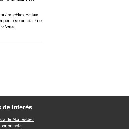
a / ranchitos de lata
 repente se perdía, / de
nto Vera!
s de Interés
ncia de Montevideo
epartamental