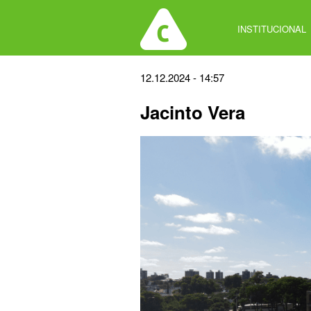
Jump
to
INSTITUCIONAL
navigation
Back
12.12.2024 - 14:57
to
Jacinto Vera
top