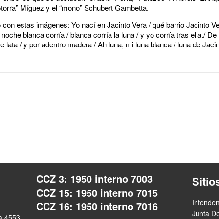
torra” Míguez y el “mono” Schubert Gambetta.
io con estas imágenes: Yo nací en Jacinto Vera / qué barrio Jacinto Ver
oche blanca corría / blanca corría la luna / y yo corría tras ella./ De
e lata / y por adentro madera / Ah luna, mi luna blanca / luna de Jaci
CCZ 3: 1950 interno 7003
Sitio
CCZ 15: 1950 interno 7015
Intende
CCZ 16: 1950 interno 7016
Junta D
ra 4553