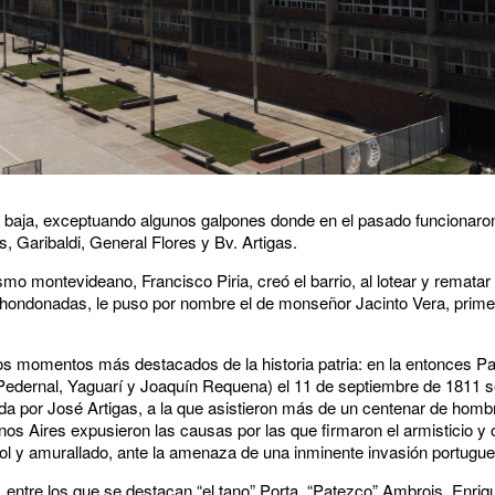
ra baja, exceptuando algunos galpones donde en el pasado funcionaron
s, Garibaldi, General Flores y Bv. Artigas.
mo montevideano, Francisco Piria, creó el barrio, al lotear y rematar
 hondonadas, le puso por nombre el de monseñor Jacinto Vera, primer
los momentos más destacados de la historia patria: en la entonces P
Pedernal, Yaguarí y Joaquín Requena) el 11 de septiembre de 1811 se
a por José Artigas, a la que asistieron más de un centenar de homb
s Aires expusieron las causas por las que firmaron el armisticio y ob
ñol y amurallado, ante la amenaza de una inminente invasión portugue
ol, entre los que se destacan “el tano” Porta, “Patezco” Ambrois, Enri