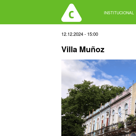
Jump
to
INSTITUCIONAL
navigation
Back
12.12.2024 - 15:00
to
Villa Muñoz
top