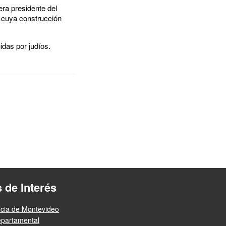
era presidente del
 cuya construcción
idas por judíos.
s de Interés
ncia de Montevideo
epartamental