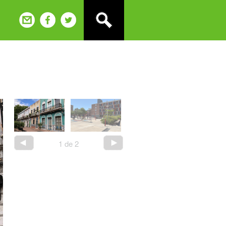
2
de
2