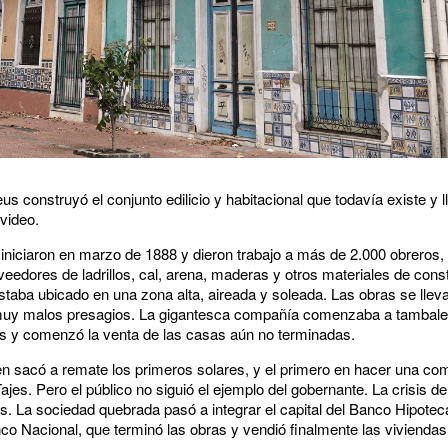
us construyó el conjunto edilicio y habitacional que todavía existe y
video.
 iniciaron en marzo de 1888 y dieron trabajo a más de 2.000 obreros
veedores de ladrillos, cal, arena, maderas y otros materiales de cons
estaba ubicado en una zona alta, aireada y soleada. Las obras se llev
on muy malos presagios. La gigantesca compañía comenzaba a tambal
os y comenzó la venta de las casas aún no terminadas.
n sacó a remate los primeros solares, y el primero en hacer una com
jes. Pero el público no siguió el ejemplo del gobernante. La crisis d
us. La sociedad quebrada pasó a integrar el capital del Banco Hipotec
co Nacional, que terminó las obras y vendió finalmente las viviendas