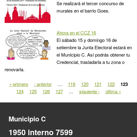
Se realizará el tercer concurso de
murales en el barrio Goes.
Ahora en el CCZ 16
El sábado 15 y domingo 16 de
setiembre la Junta Electoral estará en
el Municipio C. Así podrás obtener tu
Credencial, trasladarla a tu zona o
renovarla.
« primero
‹ anterior
…
119
120
121
122
123
Páginas
124
125
126
127
…
siguiente ›
última »
Municipio C
1950 interno 7599