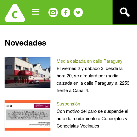
Jump
to
navigation
Back
Novedades
to
top
Media calzada en calle Paraguay
El viernes 2 y sábado 3, desde la
hora 20, se circulará por media
calzada en la calle Paraguay al 2253,
frente a Canal 4.
Suspensión
Con motivo del paro se suspende el
acto de recibimiento a Concejales y
Concejalas Vecinales.