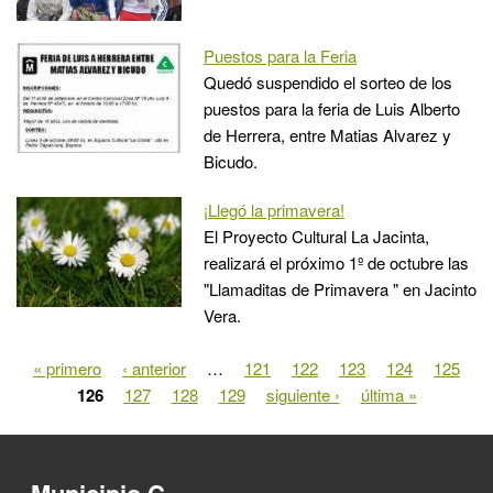
Puestos para la Feria
Quedó suspendido el sorteo de los
puestos para la feria de Luis Alberto
de Herrera, entre Matias Alvarez y
Bicudo.
¡Llegó la primavera!
El Proyecto Cultural La Jacinta,
realizará el próximo 1º de octubre las
"Llamaditas de Primavera " en Jacinto
Vera.
« primero
‹ anterior
…
121
122
123
124
125
Páginas
126
127
128
129
siguiente ›
última »
Municipio C