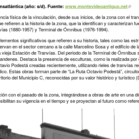
nsatlántica (año: s/d). Fuente:
www.montevideoantiguo.net
ia física de la vinculación, desde sus inicios, de la zona con el tra
refieren a la historia de la zona, que la identifican y caracterizan 
nvías (1880-1957) y Terminal de Ómnibus (1976-1994).
elementos significativos que refieren a su historia, tales como las es
ervan en el sector cercano a la calle Marcelino Sosa y el edificio de 
 la vieja Estación de Tranvías. Del periodo de la Terminal de Ómnibus
 andenes. Destaca la presencia de esculturas, como la realizada por
tavio Podestá creadas recientemente, utilizando rieles de tranvías r
co. Estas obras forman parte de “La Ruta Octavio Podestá”, circuito 
itorio del Municipio C, reconocidas por su valor histórico y turístico 
ción con el pasado de la zona, integrándose a obras de arte en una d
ibilitan su vigencia en el tiempo y se proyectan al futuro como refere