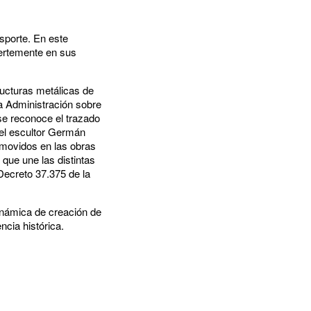
nsporte. En este
fuertemente en sus
tructuras metálicas de
la Administración sobre
 se reconoce el trazado
 el escultor Germán
emovidos en las obras
que une las distintas
(Decreto 37.375 de la
inámica de creación de
ncia histórica.