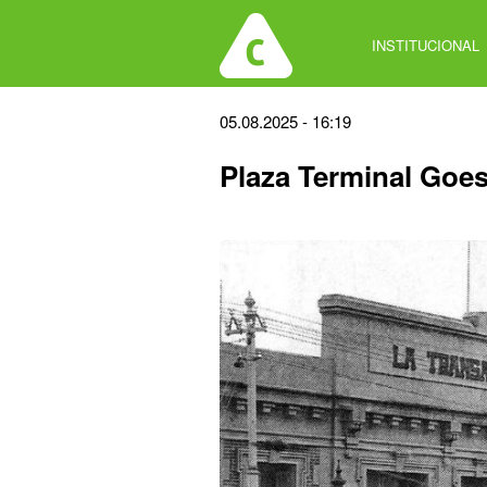
Jump
to
INSTITUCIONAL
navigation
Back
05.08.2025 - 16:19
to
Plaza Terminal Goe
top