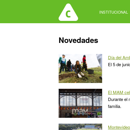
Jump
to
INSTITUCIONAL
navigation
Back
Novedades
to
top
Día del Amb
El 5 de jun
El MAM cele
Durante el 
familia.
Montevideo