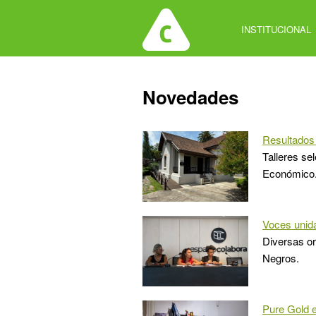
Jump
to
INSTITUCIONAL
navigation
Back
Novedades
to
top
Resultados
Talleres se
Económico
Voces unida
Diversas or
Negros.
Pure Gold 