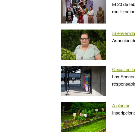
El 20 de fe
reutilización
¡Bienvenida
Asunción de
Ceibal en l
Los Ecocent
responsabl
A plantar
Inscripcion