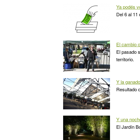
Ya podés v
Del 6 al 11
El cambio c
El pasado s
territorio.
Y la ganador
Resultado d
Y una noche
El Jardín B