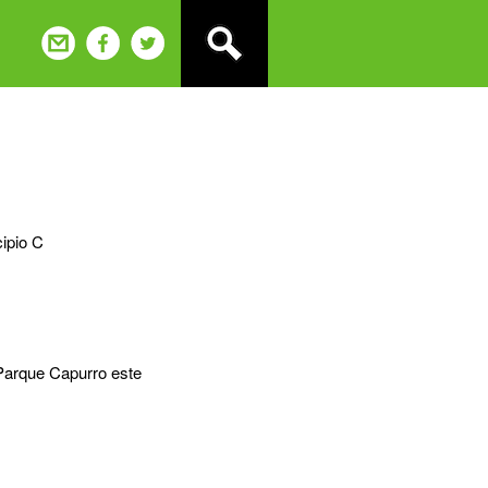
ipio C
 Parque Capurro este