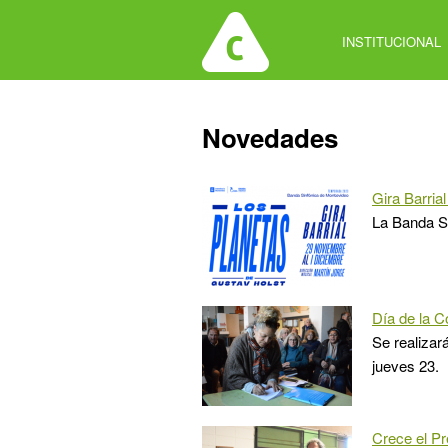
Jump
to
INSTITUCIONAL
navigation
Back
Novedades
to
top
Gira Barrial
La Banda Si
Día de la C
Se realizar
jueves 23.
Crece el Pr